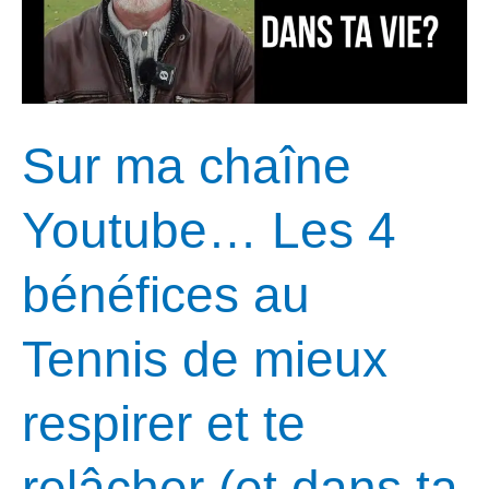
Les
4
bénéfices
au
Tennis
Sur ma chaîne
de
Youtube… Les 4
mieux
respirer
bénéfices au
et
te
Tennis de mieux
relâcher
(et
respirer et te
dans
ta
relâcher (et dans ta