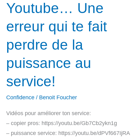
Youtube… Une
de
la
erreur qui te fait
puissance
au
perdre de la
service!
puissance au
service!
Confidence
/
Benoit Foucher
Vidéos pour améliorer ton service:
– copier pros: https://youtu.be/Gb7Cb2ykn1g
– puissance service: https://youtu.be/dPVf667IjRA