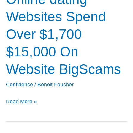
On
Websites Spend
Website
BigScams
Over $1,700
$15,000 On
Website BigScams
Confidence
/
Benoit Foucher
Read More »