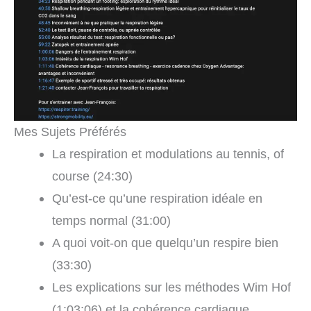
Mes Sujets Préférés
La respiration et modulations au tennis, of
course (24:30)
Qu’est-ce qu’une respiration idéale en
temps normal (31:00)
A quoi voit-on que quelqu’un respire bien
(33:30)
Les explications sur les méthodes Wim Hof
(1:03:06) et la cohérence cardiaque