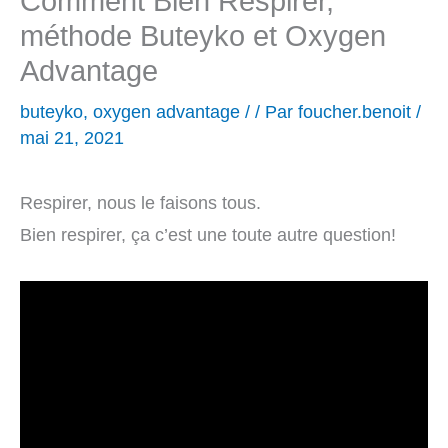
Comment Bien Respirer,
méthode Buteyko et Oxygen
Advantage
buteyko
,
oxygen advantage
/
/ Par
foucher.benoit
/
mai 21, 2021
Respirer, nous le faisons tous.
Bien respirer, ça c’est une toute autre question!