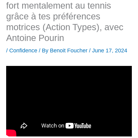
fort mentalement au tennis
grâce à tes préférences
motrices (Action Types), avec
Antoine Pourin
/
Confidence
/ By
Benoit Foucher
/
June 17, 2024