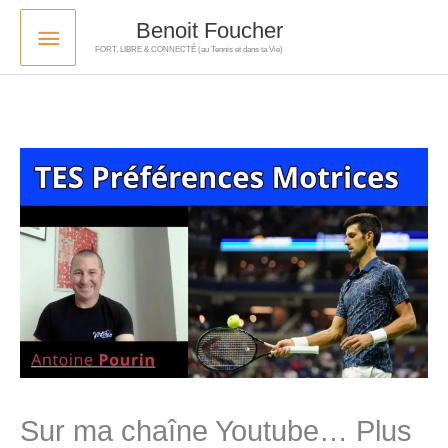
Skip
Main
Benoit Foucher
to
FORT, LIBRE & CONNECTÉ (au Tennis et dans ta Vie)
Menu
content
Sur ma chaîne Youtube… Plus