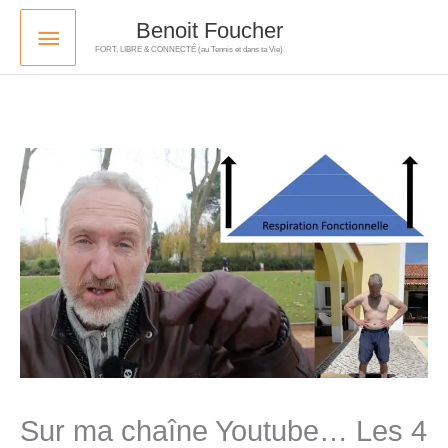
Skip
Main
Benoit Foucher
to
FORT, LIBRE & CONNECTÉ (au Tennis et dans ta Vie)
Menu
content
Sur ma chaîne Youtube… Les 4