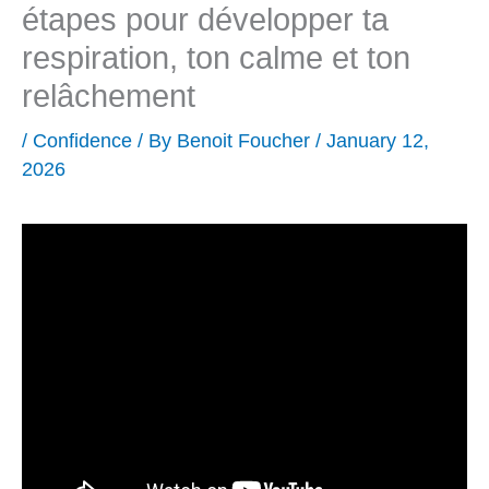
étapes pour développer ta
respiration, ton calme et ton
relâchement
/
Confidence
/ By
Benoit Foucher
/
January 12,
2026