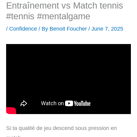
Entraînement vs Match tennis
#tennis #mentalgame
/
Confidence
/ By
Benoit Foucher
/
June 7, 2025
Si ta qualité de jeu descend sous pression en