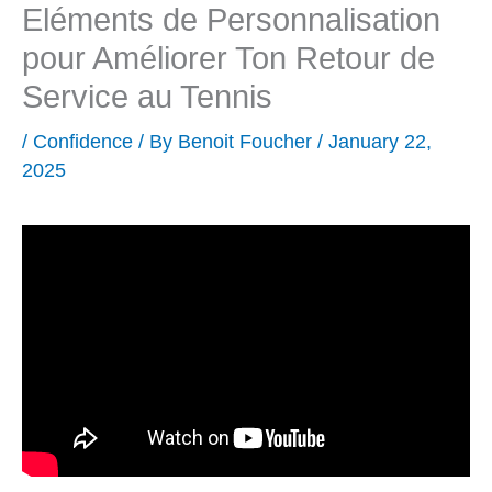
Eléments de Personnalisation
pour Améliorer Ton Retour de
Service au Tennis
/
Confidence
/ By
Benoit Foucher
/
January 22,
2025