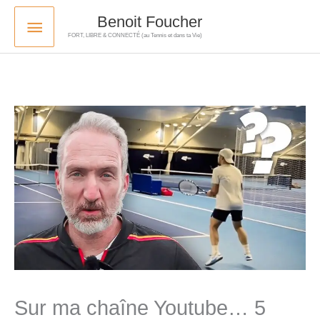
Skip
Main
Benoit Foucher
to
FORT, LIBRE & CONNECTÉ (au Tennis et dans ta Vie)
Menu
content
Sur ma chaîne Youtube… 5