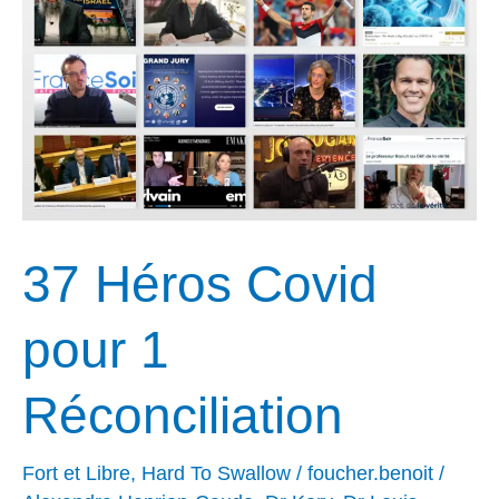
pour
1
Réconciliation
37 Héros Covid
pour 1
Réconciliation
Fort et Libre
,
Hard To Swallow
/
foucher.benoit
/